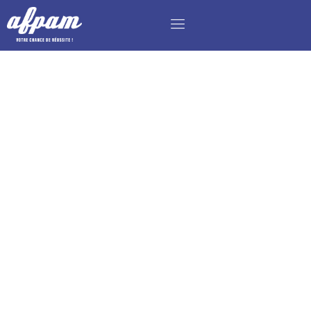
DIRECTEUR·RICE ADJOINT·E – MBA MCE EN
ALTERNANCE H/F