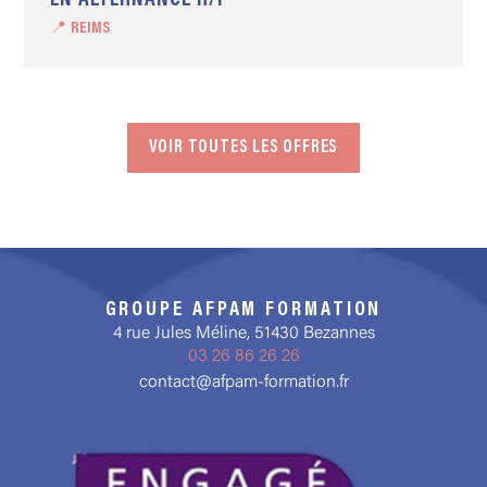
EN ALTERNANCE H/F
📍 REIMS
VOIR TOUTES LES OFFRES
GROUPE AFPAM FORMATION
4 rue Jules Méline, 51430 Bezannes
03 26 86 26 26
contact@afpam-formation.fr