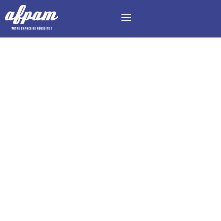
CHARGÉ DE GESTION DE PROJETS CULTURELS
ET ÉVÈNEMENTIELS – BAC+3 RDA- BAC+5
MBA MCE H/F