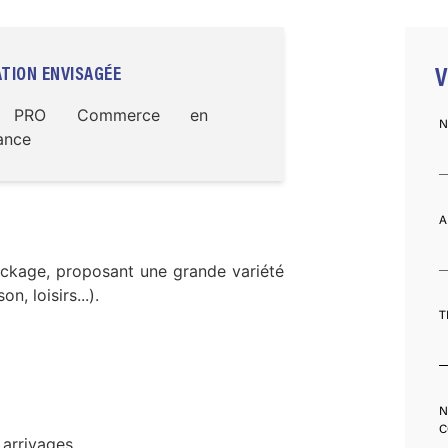
TION ENVISAGÉE
V
 PRO Commerce en
N
ance
A
ockage, proposant une grande variété
n, loisirs...).
T
N
C
 arrivages