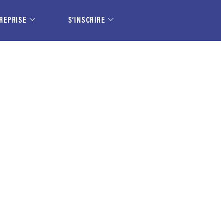
REPRISE
S’INSCRIRE
E EN ALTERNANCE H/F