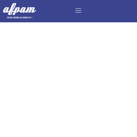
CHARGÉ DE DÉVELOPPEMENT COMMERCIAL
ET RELATION CLIENT – BAC+3 RDA EN
ALTERNANCE H/F