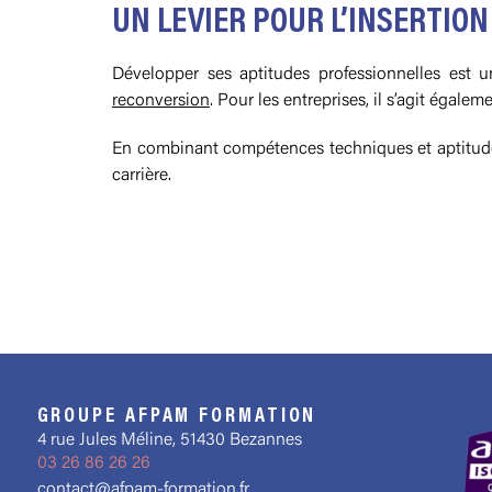
UN LEVIER POUR L’INSERTIO
Développer ses aptitudes professionnelles est 
reconversion
. Pour les entreprises, il s’agit égalem
En combinant compétences techniques et aptitudes
carrière.
GROUPE AFPAM FORMATION
4 rue Jules Méline, 51430 Bezannes
03 26 86 26 26
contact@afpam-formation.fr